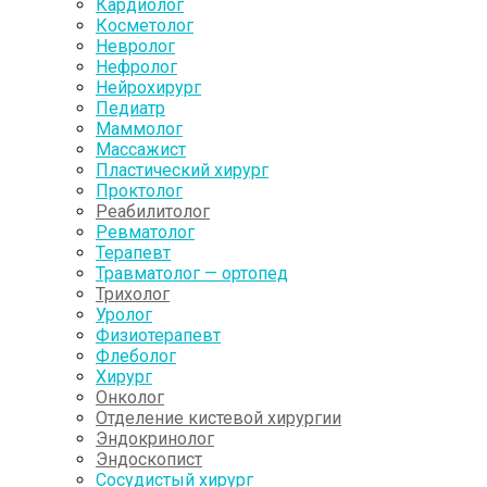
Кардиолог
Косметолог
Невролог
Нефролог
Нейрохирург
Педиатр
Маммолог
Массажист
Пластический хирург
Проктолог
Реабилитолог
Ревматолог
Терапевт
Травматолог — ортопед
Трихолог
Уролог
Физиотерапевт
Флеболог
Хирург
Онколог
Отделение кистевой хирургии
Эндокринолог
Эндоскопист
Сосудистый хирург