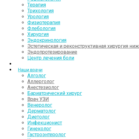
Терапия
Трихология
Урология
Физиотерапия
Флебология
Хирургия
Эндокринология
Эстетическая и реконструктивная хирургия ни
Эндопротезирование
Центр лечения боли
Наши врачи
Алголог
Аллерголог
Анестезиолог
Бариатрический хирург
Врач УЗИ
Венеролог
Дерматолог
Диетолог
Инфекционист
Гинеколог
Гастроэнтеролог