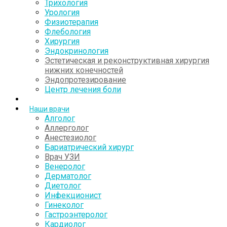
Трихология
Урология
Физиотерапия
Флебология
Хирургия
Эндокринология
Эстетическая и реконструктивная хирургия
нижних конечностей
Эндопротезирование
Центр лечения боли
Наши врачи
Алголог
Аллерголог
Анестезиолог
Бариатрический хирург
Врач УЗИ
Венеролог
Дерматолог
Диетолог
Инфекционист
Гинеколог
Гастроэнтеролог
Кардиолог