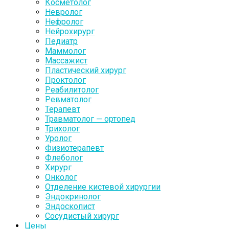
Косметолог
Невролог
Нефролог
Нейрохирург
Педиатр
Маммолог
Массажист
Пластический хирург
Проктолог
Реабилитолог
Ревматолог
Терапевт
Травматолог — ортопед
Трихолог
Уролог
Физиотерапевт
Флеболог
Хирург
Онколог
Отделение кистевой хирургии
Эндокринолог
Эндоскопист
Сосудистый хирург
Цены