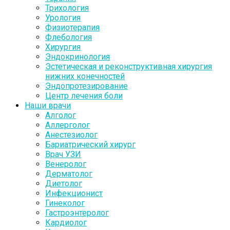
Трихология
Урология
Физиотерапия
Флебология
Хирургия
Эндокринология
Эстетическая и реконструктивная хирургия
нижних конечностей
Эндопротезирование
Центр лечения боли
Наши врачи
Алголог
Аллерголог
Анестезиолог
Бариатрический хирург
Врач УЗИ
Венеролог
Дерматолог
Диетолог
Инфекционист
Гинеколог
Гастроэнтеролог
Кардиолог