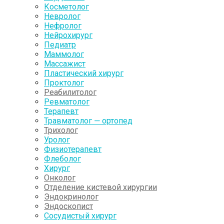
Косметолог
Невролог
Нефролог
Нейрохирург
Педиатр
Маммолог
Массажист
Пластический хирург
Проктолог
Реабилитолог
Ревматолог
Терапевт
Травматолог — ортопед
Трихолог
Уролог
Физиотерапевт
Флеболог
Хирург
Онколог
Отделение кистевой хирургии
Эндокринолог
Эндоскопист
Сосудистый хирург