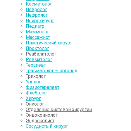
Косметолог
Невролог
Нефролог
Нейрохирург
Педиатр
Маммолог
Массажист
Пластический хирург
Проктолог
Реабилитолог
Ревматолог
Терапевт
Травматолог — ортопед
Трихолог
Уролог
Физиотерапевт
Флеболог
Хирург
Онколог
Отделение кистевой хирургии
Эндокринолог
Эндоскопист
Сосудистый хирург