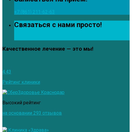
+7 (861) 211-62-63
Связаться с нами просто!
info@zdrava123.ru
Качественное лечение — это мы!
4.43
Рейтинг клиники
Высокий рейтинг
на основании 293 отзывов
Клиника «Здрава»