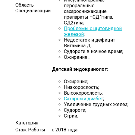
Область
пероральные
Специализации
сахароснижающие
препараты –СД1типа,
СД2типа;
Проблемы с щитовидной
железой
;
Недостаток и дефицит
Витамина Д;
Судороги в ночное время;
Ожирение ;
Детский эндокринолог:
Ожирение;
Низкорослость;
Высокорослость;
Сахарный диабет
;
Увеличение грудных желез;
Судороги;
Стрии.
Категория
Стаж Работы
с 2018 года