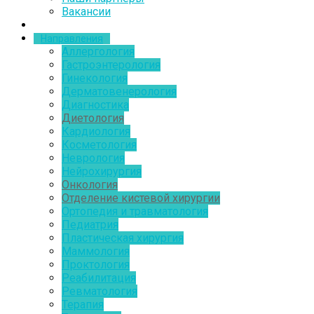
Вакансии
Направления
Аллергология
Гастроэнтерология
Гинекология
Дерматовенерология
Диагностика
Диетология
Кардиология
Косметология
Неврология
Нейрохирургия
Онкология
Отделение кистевой хирургии
Ортопедия и травматология
Педиатрия
Пластическая хирургия
Маммология
Проктология
Реабилитация
Ревматология
Терапия