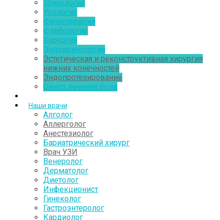
Трихология
Урология
Физиотерапия
Флебология
Хирургия
Эндокринология
Эстетическая и реконструктивная хирургия
нижних конечностей
Эндопротезирование
Центр лечения боли
Наши врачи
Алголог
Аллерголог
Анестезиолог
Бариатрический хирург
Врач УЗИ
Венеролог
Дерматолог
Диетолог
Инфекционист
Гинеколог
Гастроэнтеролог
Кардиолог