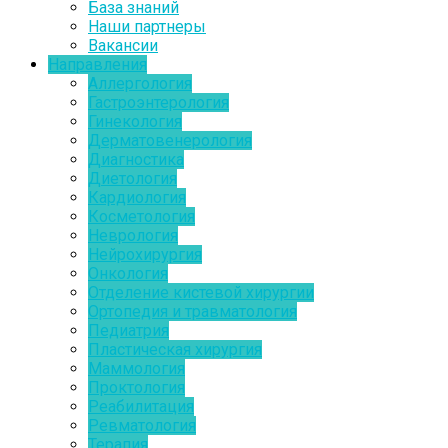
База знаний
Наши партнеры
Вакансии
Направления
Аллергология
Гастроэнтерология
Гинекология
Дерматовенерология
Диагностика
Диетология
Кардиология
Косметология
Неврология
Нейрохирургия
Онкология
Отделение кистевой хирургии
Ортопедия и травматология
Педиатрия
Пластическая хирургия
Маммология
Проктология
Реабилитация
Ревматология
Терапия