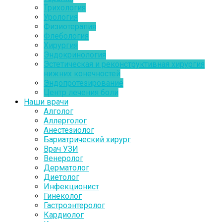
Трихология
Урология
Физиотерапия
Флебология
Хирургия
Эндокринология
Эстетическая и реконструктивная хирургия
нижних конечностей
Эндопротезирование
Центр лечения боли
Наши врачи
Алголог
Аллерголог
Анестезиолог
Бариатрический хирург
Врач УЗИ
Венеролог
Дерматолог
Диетолог
Инфекционист
Гинеколог
Гастроэнтеролог
Кардиолог