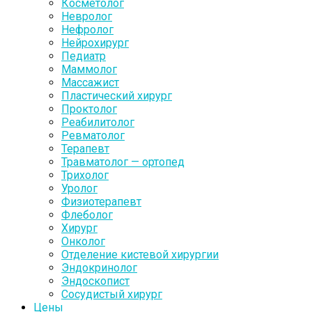
Косметолог
Невролог
Нефролог
Нейрохирург
Педиатр
Маммолог
Массажист
Пластический хирург
Проктолог
Реабилитолог
Ревматолог
Терапевт
Травматолог — ортопед
Трихолог
Уролог
Физиотерапевт
Флеболог
Хирург
Онколог
Отделение кистевой хирургии
Эндокринолог
Эндоскопист
Сосудистый хирург
Цены