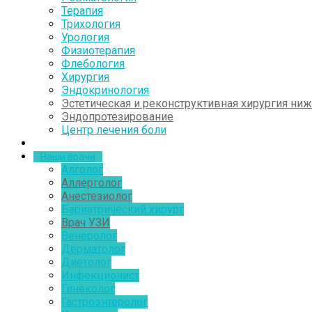
Терапия
Трихология
Урология
Физиотерапия
Флебология
Хирургия
Эндокринология
Эстетическая и реконструктивная хирургия ни
Эндопротезирование
Центр лечения боли
Наши врачи
Алголог
Аллерголог
Анестезиолог
Бариатрический хирург
Врач УЗИ
Венеролог
Дерматолог
Диетолог
Инфекционист
Гинеколог
Гастроэнтеролог