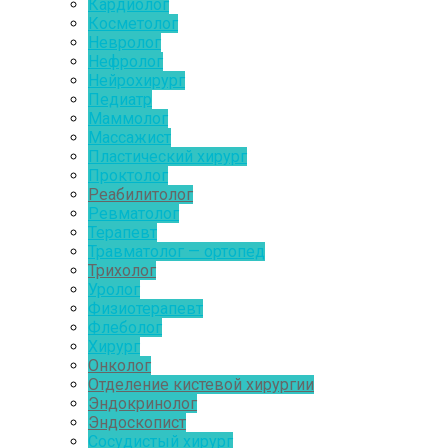
Кардиолог
Косметолог
Невролог
Нефролог
Нейрохирург
Педиатр
Маммолог
Массажист
Пластический хирург
Проктолог
Реабилитолог
Ревматолог
Терапевт
Травматолог — ортопед
Трихолог
Уролог
Физиотерапевт
Флеболог
Хирург
Онколог
Отделение кистевой хирургии
Эндокринолог
Эндоскопист
Сосудистый хирург