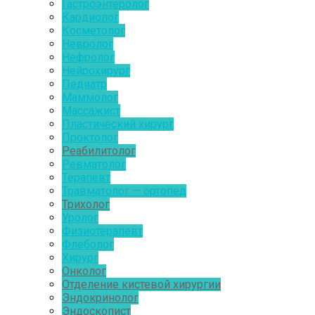
Гастроэнтеролог
Кардиолог
Косметолог
Невролог
Нефролог
Нейрохирург
Педиатр
Маммолог
Массажист
Пластический хирург
Проктолог
Реабилитолог
Ревматолог
Терапевт
Травматолог — ортопед
Трихолог
Уролог
Физиотерапевт
Флеболог
Хирург
Онколог
Отделение кистевой хирургии
Эндокринолог
Эндоскопист