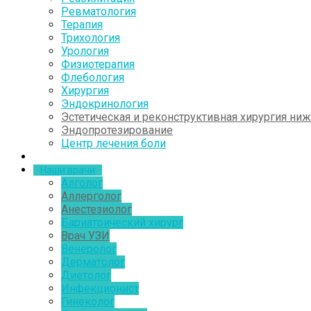
Ревматология
Терапия
Трихология
Урология
Физиотерапия
Флебология
Хирургия
Эндокринология
Эстетическая и реконструктивная хирургия ни
Эндопротезирование
Центр лечения боли
Наши врачи
Алголог
Аллерголог
Анестезиолог
Бариатрический хирург
Врач УЗИ
Венеролог
Дерматолог
Диетолог
Инфекционист
Гинеколог