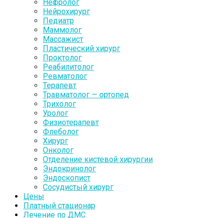
Нефролог
Нейрохирург
Педиатр
Маммолог
Массажист
Пластический хирург
Проктолог
Реабилитолог
Ревматолог
Терапевт
Травматолог — ортопед
Трихолог
Уролог
Физиотерапевт
Флеболог
Хирург
Онколог
Отделение кистевой хирургии
Эндокринолог
Эндоскопист
Сосудистый хирург
Цены
Платный стационар
Лечение по ДМС