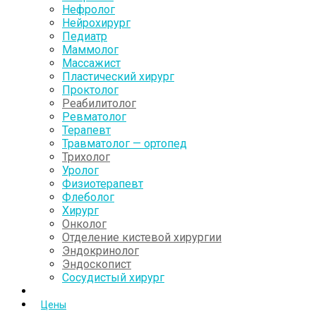
Нефролог
Нейрохирург
Педиатр
Маммолог
Массажист
Пластический хирург
Проктолог
Реабилитолог
Ревматолог
Терапевт
Травматолог — ортопед
Трихолог
Уролог
Физиотерапевт
Флеболог
Хирург
Онколог
Отделение кистевой хирургии
Эндокринолог
Эндоскопист
Сосудистый хирург
Цены