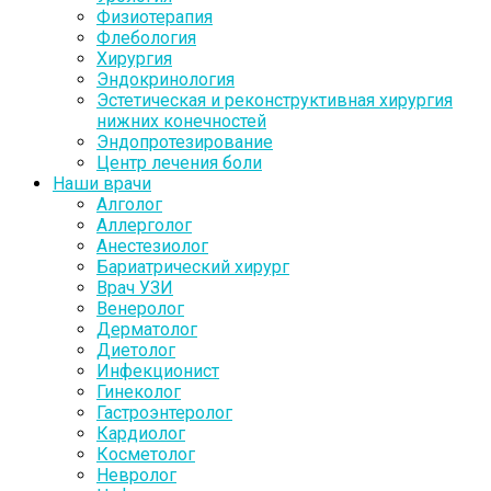
Физиотерапия
Флебология
Хирургия
Эндокринология
Эстетическая и реконструктивная хирургия
нижних конечностей
Эндопротезирование
Центр лечения боли
Наши врачи
Алголог
Аллерголог
Анестезиолог
Бариатрический хирург
Врач УЗИ
Венеролог
Дерматолог
Диетолог
Инфекционист
Гинеколог
Гастроэнтеролог
Кардиолог
Косметолог
Невролог