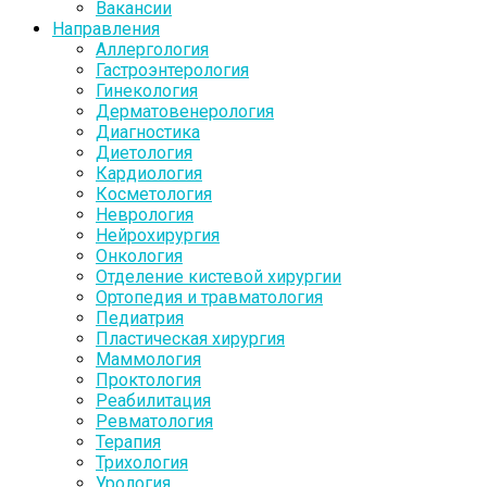
Вакансии
Направления
Аллергология
Гастроэнтерология
Гинекология
Дерматовенерология
Диагностика
Диетология
Кардиология
Косметология
Неврология
Нейрохирургия
Онкология
Отделение кистевой хирургии
Ортопедия и травматология
Педиатрия
Пластическая хирургия
Маммология
Проктология
Реабилитация
Ревматология
Терапия
Трихология
Урология