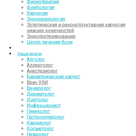
Физиотерапия
Флебология
Хирургия
Эндокринология
Эстетическая и реконструктивная хирургия
нижних конечностей
Эндопротезирование
Центр лечения боли
Наши врачи
Алголог
Аллерголог
Анестезиолог
Бариатрический хирург
Врач УЗИ
Венеролог
Дерматолог
Диетолог
Инфекционист
Гинеколог
Гастроэнтеролог
Кардиолог
Косметолог
Невролог