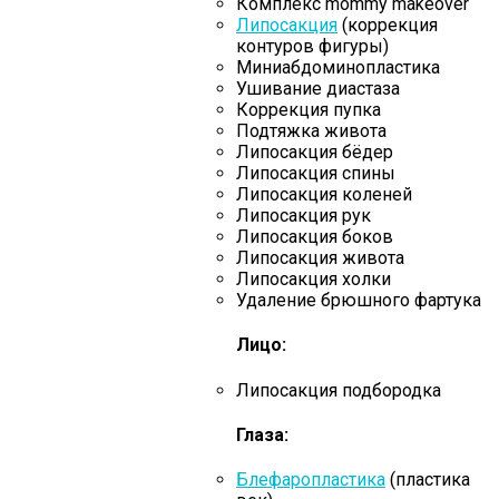
Комплекс mommy makeover
Липосакция
(коррекция
контуров фигуры)
Миниабдоминопластика
Ушивание диастаза
Коррекция пупка
Подтяжка живота
Липосакция бёдер
Липосакция спины
Липосакция коленей
Липосакция рук
Липосакция боков
Липосакция живота
Липосакция холки
Удаление брюшного фартука
Лицо:
Липосакция подбородка
Глаза:
Блефаропластика
(пластика