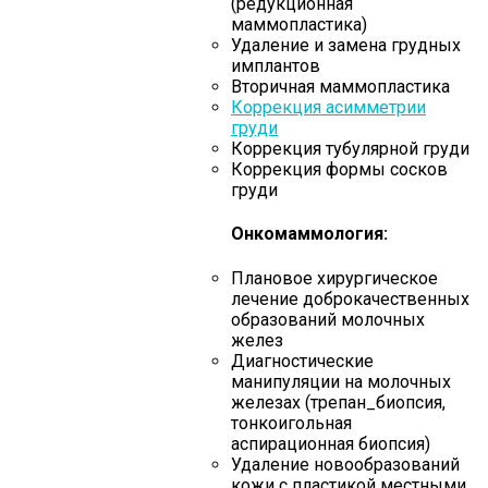
(редукционная
маммопластика)
Удаление и замена грудных
имплантов
Вторичная маммопластика
Коррекция асимметрии
груди
Коррекция тубулярной груди
Коррекция формы сосков
груди
Онкомаммология:
Плановое хирургическое
лечение доброкачественных
образований молочных
желез
Диагностические
манипуляции на молочных
железах (трепан_биопсия,
тонкоигольная
аспирационная биопсия)
Удаление новообразований
кожи с пластикой местными