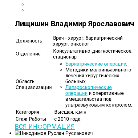
Лищишин Владимир Ярославович
Врач - хирург, бариатрический
Должность
хирург, онколог
Консультативно-диагностическое,
Отделение
стационар
Бариатрические операции
;
Методики малоинвазивного
лечения хирургических
Область
больных;
Специализации
Лапароскопические
операции
и оперативные
вмешательства под
ультразвуковым контролем;
Категория
Высшая, к.м.н
Стаж Работы
с 2010 года
ВСЯ ИНФОРМАЦИЯ