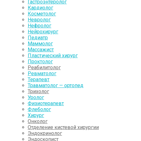
Гастроэнтеролог
Кардиолог
Косметолог
Невролог
Нефролог
Нейрохирург
Педиатр
Маммолог
Массажист
Пластический хирург
Проктолог
Реабилитолог
Ревматолог
Терапевт
Травматолог — ортопед
Трихолог
Уролог
Физиотерапевт
Флеболог
Хирург
Онколог
Отделение кистевой хирургии
Эндокринолог
Эндоскопист