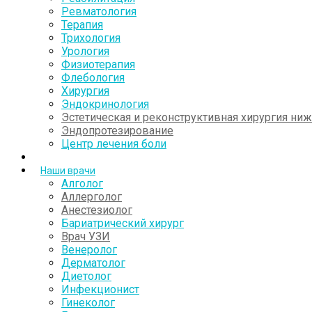
Ревматология
Терапия
Трихология
Урология
Физиотерапия
Флебология
Хирургия
Эндокринология
Эстетическая и реконструктивная хирургия ни
Эндопротезирование
Центр лечения боли
Наши врачи
Алголог
Аллерголог
Анестезиолог
Бариатрический хирург
Врач УЗИ
Венеролог
Дерматолог
Диетолог
Инфекционист
Гинеколог