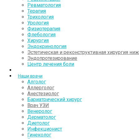
Ревматология
Терапия
Трихология
Урология
Физиотерапия
Флебология
Хирургия
Эндокринология
Эстетическая и реконструктивная хирургия ни
Эндопротезирование
Центр лечения боли
Наши врачи
Алголог
Аллерголог
Анестезиолог
Бариатрический хирург
Врач УЗИ
Венеролог
Дерматолог
Диетолог
Инфекционист
Гинеколог