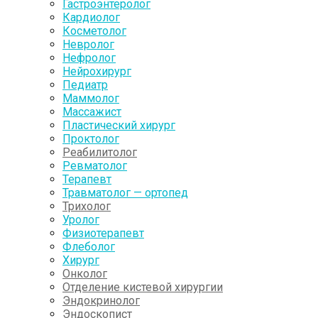
Гастроэнтеролог
Кардиолог
Косметолог
Невролог
Нефролог
Нейрохирург
Педиатр
Маммолог
Массажист
Пластический хирург
Проктолог
Реабилитолог
Ревматолог
Терапевт
Травматолог — ортопед
Трихолог
Уролог
Физиотерапевт
Флеболог
Хирург
Онколог
Отделение кистевой хирургии
Эндокринолог
Эндоскопист