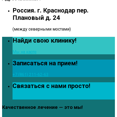
Россия. г. Краснодар пер.
Плановый д. 24
(между северными мостами)
Найди свою клинику!
Мы на карте
Записаться на прием!
+7 (861) 211-62-63
Связаться с нами просто!
info@zdrava123.ru
Качественное лечение — это мы!