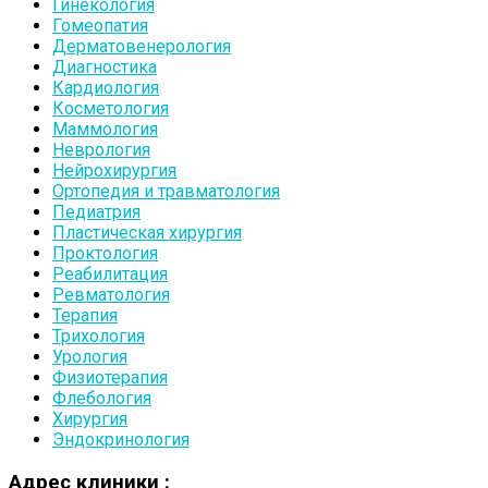
Гинекология
Гомеопатия
Дерматовенерология
Диагностика
Кардиология
Косметология
Маммология
Неврология
Нейрохирургия
Ортопедия и травматология
Педиатрия
Пластическая хирургия
Проктология
Реабилитация
Ревматология
Терапия
Трихология
Урология
Физиотерапия
Флебология
Хирургия
Эндокринология
Адрес клиники :