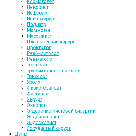
Косметолог
Невролог
Нефролог
Нейрохирург
Педиатр
Маммолог
Массажист
Пластический хирург
Проктолог
Реабилитолог
Ревматолог
Терапевт
Травматолог — ортопед
Трихолог
Уролог
Физиотерапевт
Флеболог
Хирург
Онколог
Отделение кистевой хирургии
Эндокринолог
Эндоскопист
Сосудистый хирург
Цены