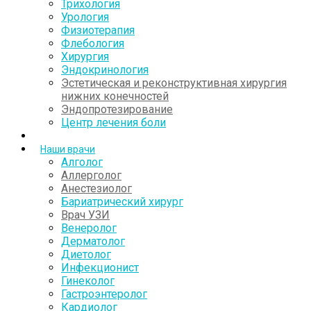
Трихология
Урология
Физиотерапия
Флебология
Хирургия
Эндокринология
Эстетическая и реконструктивная хирургия
нижних конечностей
Эндопротезирование
Центр лечения боли
Наши врачи
Алголог
Аллерголог
Анестезиолог
Бариатрический хирург
Врач УЗИ
Венеролог
Дерматолог
Диетолог
Инфекционист
Гинеколог
Гастроэнтеролог
Кардиолог