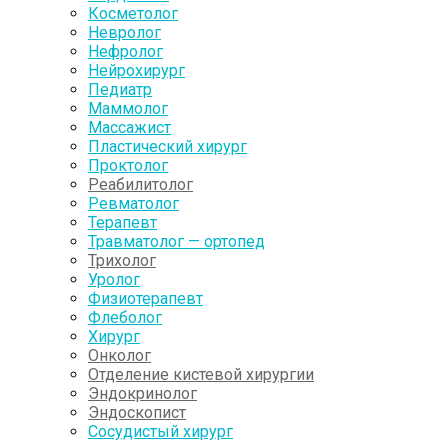
Косметолог
Невролог
Нефролог
Нейрохирург
Педиатр
Маммолог
Массажист
Пластический хирург
Проктолог
Реабилитолог
Ревматолог
Терапевт
Травматолог — ортопед
Трихолог
Уролог
Физиотерапевт
Флеболог
Хирург
Онколог
Отделение кистевой хирургии
Эндокринолог
Эндоскопист
Сосудистый хирург