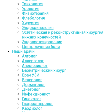
Трихология
Урология
Физиотерапия
Флебология
Хирургия
Эндокринология
Эстетическая и реконструктивная хирургия
нижних конечностей
Эндопротезирование
Центр лечения боли
Наши врачи
Алголог
Аллерголог
Анестезиолог
Бариатрический хирург
Врач УЗИ
Венеролог
Дерматолог
Диетолог
Инфекционист
Гинеколог
Гастроэнтеролог
Кардиолог