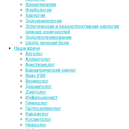
Физиотерапия
Флебология
Хирургия
Эндокринология
Эстетическая и реконструктивная хирургия
нижних конечностей
Эндопротезирование
Центр лечения боли
Наши врачи
Алголог
Аллерголог
Анестезиолог
Бариатрический хирург
Врач УЗИ
Венеролог
Дерматолог
Диетолог
Инфекционист
Гинеколог
Гастроэнтеролог
Кардиолог
Косметолог
Невролог