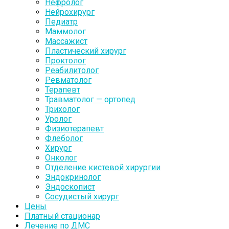
Нефролог
Нейрохирург
Педиатр
Маммолог
Массажист
Пластический хирург
Проктолог
Реабилитолог
Ревматолог
Терапевт
Травматолог — ортопед
Трихолог
Уролог
Физиотерапевт
Флеболог
Хирург
Онколог
Отделение кистевой хирургии
Эндокринолог
Эндоскопист
Сосудистый хирург
Цены
Платный стационар
Лечение по ДМС