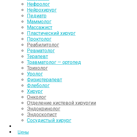
Нефролог
Нейрохирург
Педиатр
Маммолог
Массажист
Пластический хирург
Проктолог
Реабилитолог
Ревматолог
Терапевт
Травматолог — ортопед
Трихолог
Уролог
Физиотерапевт
Флеболог
Хирург
Онколог
Отделение кистевой хирургии
Эндокринолог
Эндоскопист
Сосудистый хирург
Цены