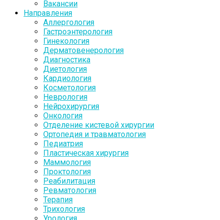
Вакансии
Направления
Аллергология
Гастроэнтерология
Гинекология
Дерматовенерология
Диагностика
Диетология
Кардиология
Косметология
Неврология
Нейрохирургия
Онкология
Отделение кистевой хирургии
Ортопедия и травматология
Педиатрия
Пластическая хирургия
Маммология
Проктология
Реабилитация
Ревматология
Терапия
Трихология
Урология