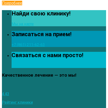
Подробнее
Найди свою клинику!
Мы на карте
Записаться на прием!
+7 (861) 211-62-63
Связаться с нами просто!
info@zdrava123.ru
Качественное лечение — это мы!
4.43
Рейтинг клиники