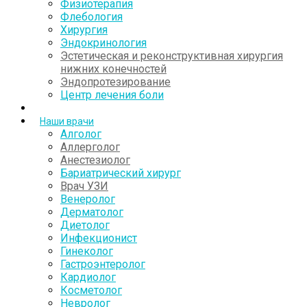
Физиотерапия
Флебология
Хирургия
Эндокринология
Эстетическая и реконструктивная хирургия
нижних конечностей
Эндопротезирование
Центр лечения боли
Наши врачи
Алголог
Аллерголог
Анестезиолог
Бариатрический хирург
Врач УЗИ
Венеролог
Дерматолог
Диетолог
Инфекционист
Гинеколог
Гастроэнтеролог
Кардиолог
Косметолог
Невролог