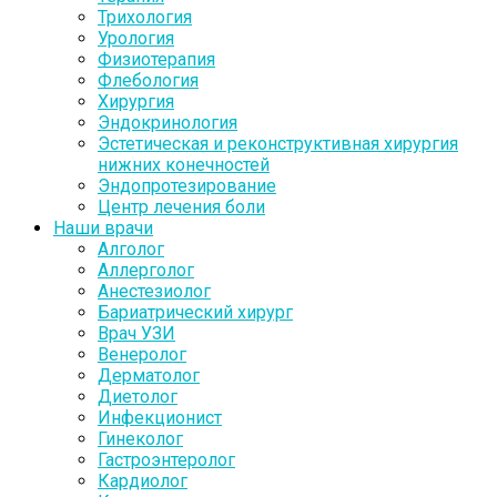
Трихология
Урология
Физиотерапия
Флебология
Хирургия
Эндокринология
Эстетическая и реконструктивная хирургия
нижних конечностей
Эндопротезирование
Центр лечения боли
Наши врачи
Алголог
Аллерголог
Анестезиолог
Бариатрический хирург
Врач УЗИ
Венеролог
Дерматолог
Диетолог
Инфекционист
Гинеколог
Гастроэнтеролог
Кардиолог