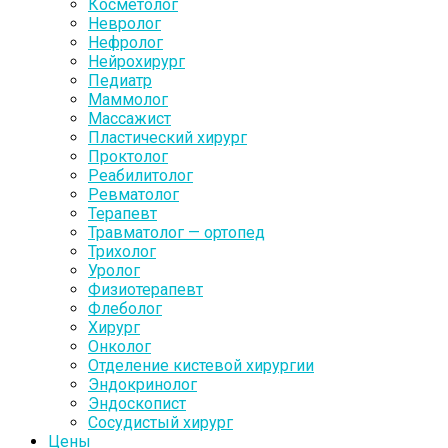
Косметолог
Невролог
Нефролог
Нейрохирург
Педиатр
Маммолог
Массажист
Пластический хирург
Проктолог
Реабилитолог
Ревматолог
Терапевт
Травматолог — ортопед
Трихолог
Уролог
Физиотерапевт
Флеболог
Хирург
Онколог
Отделение кистевой хирургии
Эндокринолог
Эндоскопист
Сосудистый хирург
Цены