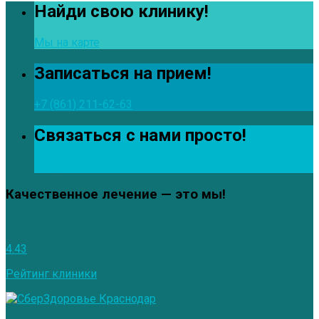
Найди свою клинику!
Мы на карте
Записаться на прием!
+7 (861) 211-62-63
Связаться с нами просто!
info@zdrava123.ru
Качественное лечение — это мы!
4.43
Рейтинг клиники