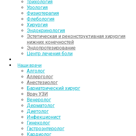
Трихология
Урология
Физиотерапия
Флебология
Хирургия
Эндокринология
Эстетическая и реконструктивная хирургия
нижних конечностей
Эндопротезирование
Центр лечения боли
Наши врачи
Алголог
Аллерголог
Анестезиолог
Бариатрический хирург
Врач УЗИ
Венеролог
Дерматолог
Диетолог
Инфекционист
Гинеколог
Гастроэнтеролог
Кардиолог