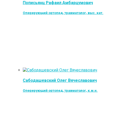
Пописьянц Рафаил Амбарцумович
Оперирующий ортопед, травматолог, выс. кат.
Сабодашевский Олег Вячеславович
Оперирующий ортопед, травматолог, к.м.н.