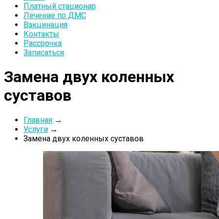
Платный стационар
Лечение по ДМС
Вакцинация
Контакты
Рассрочка
Записаться
Замена двух коленных
суставов
Главная
→
Услуги
→
Замена двух коленных суставов