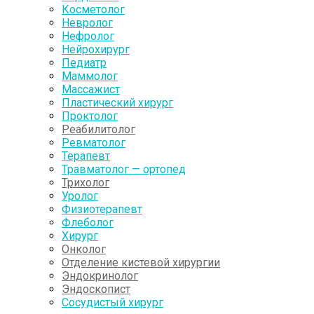
Косметолог
Невролог
Нефролог
Нейрохирург
Педиатр
Маммолог
Массажист
Пластический хирург
Проктолог
Реабилитолог
Ревматолог
Терапевт
Травматолог — ортопед
Трихолог
Уролог
Физиотерапевт
Флеболог
Хирург
Онколог
Отделение кистевой хирургии
Эндокринолог
Эндоскопист
Сосудистый хирург