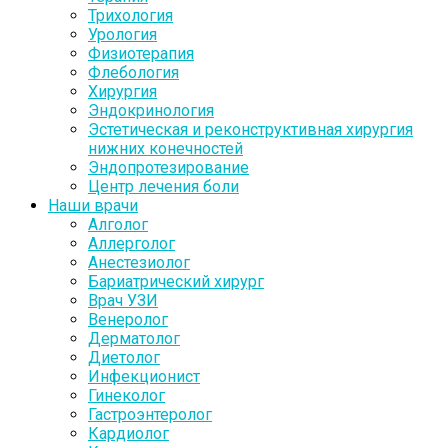
Трихология
Урология
Физиотерапия
Флебология
Хирургия
Эндокринология
Эстетическая и реконструктивная хирургия
нижних конечностей
Эндопротезирование
Центр лечения боли
Наши врачи
Алголог
Аллерголог
Анестезиолог
Бариатрический хирург
Врач УЗИ
Венеролог
Дерматолог
Диетолог
Инфекционист
Гинеколог
Гастроэнтеролог
Кардиолог