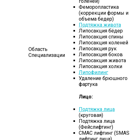
голеней)
Феморопластика
(коррекции формы и
объема бедер)
Подтяжка живота
Липосакция бёдер
Липосакция спины
Липосакция коленей
Липосакция рук
Область
Липосакция боков
Специализации
Липосакция живота
Липосакция холки
Липофилинг
Удаление брюшного
фартука
Лицо:
Подтяжка лица
(круговая)
Подтяжка лица
(Фейслифтинг)
СМАС лифтинг (SMAS
лифтинг лица)