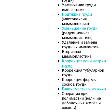
груди)
Увеличение груди
имплантами
Подтяжка груди
(мастопексия,
маммопексия)
Уменьшение груди
(редукционная
маммопластика)
Удаление и замена
грудных имплантов
Вторичная
маммопластика
Коррекция асимметрии
груди
Коррекция тубулярной
груди
Коррекция формы
сосков груди
Гинекомастия у мужчин
Операция при
полимастии (наличие
добавочных желёз и
сосков)