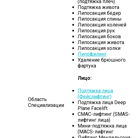
(подтяжка плеч)
Подтяжка живота
Липосакция бёдер
Липосакция спины
Липосакция коленей
Липосакция рук
Липосакция боков
Липосакция живота
Липосакция холки
Липофилинг
Удаление брюшного
фартука
Лицо:
Подтяжка лица
(Фейслифтинг)
Область
Подтяжка лица Deep
Специализации
Plane Facelift
СМАС-лифтинг (SMAS-
лифтинг лица)
Мини-подтяжка лица
(MACS-лифтинг
Лифтинг Мендельсона