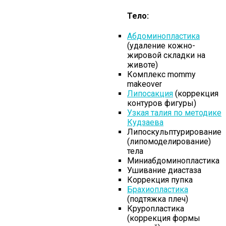
Тело:
Абдоминопластика
(удаление кожно-
жировой складки на
животе)
Комплекс mommy
makeover
Липосакция
(коррекция
контуров фигуры)
Узкая талия по методике
Кудзаева
Липоскульптурирование
(липомоделирование)
тела
Миниабдоминопластика
Ушивание диастаза
Коррекция пупка
Брахиопластика
(подтяжка плеч)
Круропластика
(коррекция формы