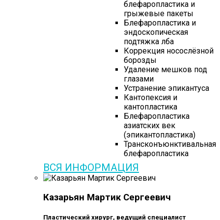
блефаропластика и
грыжевые пакеты
Блефаропластика и
эндоскопическая
подтяжка лба
Коррекция носослёзной
борозды
Удаление мешков под
глазами
Устранение эпикантуса
Кантопексия и
кантопластика
Блефаропластика
азиатских век
(эпикантопластика)
Трансконъюнктивальная
блефаропластика
ВСЯ ИНФОРМАЦИЯ
Казарьян Мартик Сергеевич
Пластический хирург, ведущий специалист