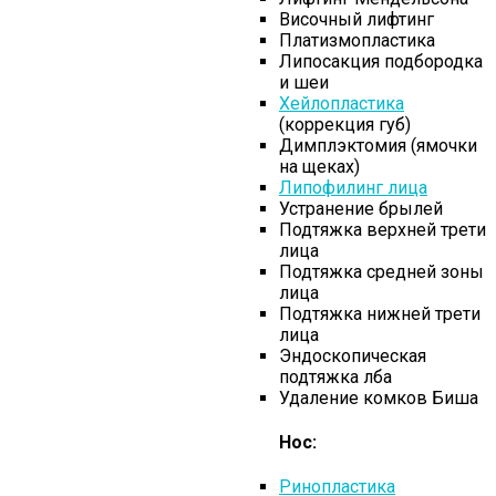
Височный лифтинг
Платизмопластика
Липосакция подбородка
и шеи
Хейлопластика
(коррекция губ)
Димплэктомия (ямочки
на щеках)
Липофилинг лица
Устранение брылей
Подтяжка верхней трети
лица
Подтяжка средней зоны
лица
Подтяжка нижней трети
лица
Эндоскопическая
подтяжка лба
Удаление комков Биша
Нос:
Ринопластика