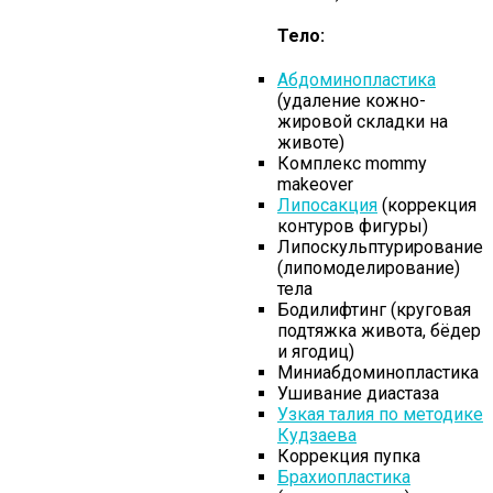
Тело:
Абдоминопластика
(удаление кожно-
жировой складки на
животе)
Комплекс mommy
makeover
Липосакция
(коррекция
контуров фигуры)
Липоскульптурирование
(липомоделирование)
тела
Бодилифтинг (круговая
подтяжка живота, бёдер
и ягодиц)
Миниабдоминопластика
Ушивание диастаза
Узкая талия по методике
Кудзаева
Коррекция пупка
Брахиопластика