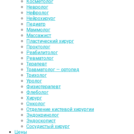
Косметолог
Невролог
Нефролог
Нейрохирург
Педиатр
Маммолог
Массажист
Пластический хирург
Проктолог
Реабилитолог
Ревматолог
Терапевт
Травматолог — ортопед
Трихолог
Уролог
Физиотерапевт
Флеболог
Хирург
Онколог
Отделение кистевой хирургии
Эндокринолог
Эндоскопист
Сосудистый хирург
Цены