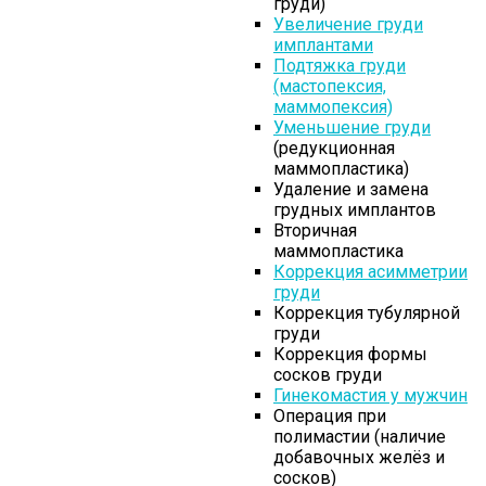
груди)
Увеличение груди
имплантами
Подтяжка груди
(мастопексия,
маммопексия)
Уменьшение груди
(редукционная
маммопластика)
Удаление и замена
грудных имплантов
Вторичная
маммопластика
Коррекция асимметрии
груди
Коррекция тубулярной
груди
Коррекция формы
сосков груди
Гинекомастия у мужчин
Операция при
полимастии (наличие
добавочных желёз и
сосков)