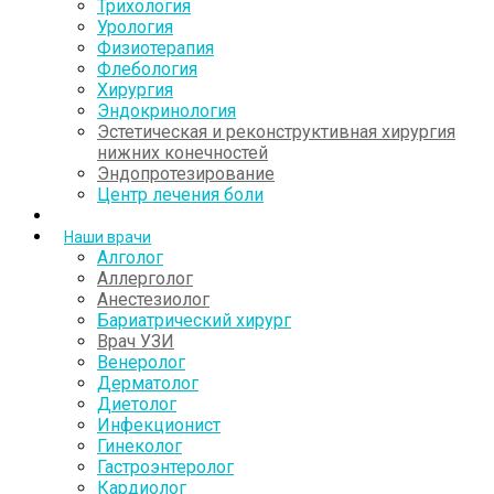
Трихология
Урология
Физиотерапия
Флебология
Хирургия
Эндокринология
Эстетическая и реконструктивная хирургия
нижних конечностей
Эндопротезирование
Центр лечения боли
Наши врачи
Алголог
Аллерголог
Анестезиолог
Бариатрический хирург
Врач УЗИ
Венеролог
Дерматолог
Диетолог
Инфекционист
Гинеколог
Гастроэнтеролог
Кардиолог