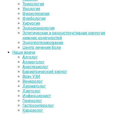
Трихология
Урология
Физиотерапия
Флебология
Хирургия
Эндокринология
Эстетическая и реконструктивная хирургия
нижних конечностей
Эндопротезирование
Центр лечения боли
Наши врачи
Алголог
Аллерголог
Анестезиолог
Бариатрический хирург
Врач УЗИ
Венеролог
Дерматолог
Диетолог
Инфекционист
Гинеколог
Гастроэнтеролог
Кардиолог