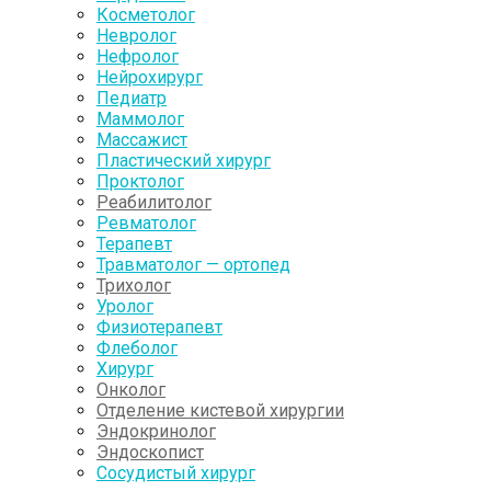
Косметолог
Невролог
Нефролог
Нейрохирург
Педиатр
Маммолог
Массажист
Пластический хирург
Проктолог
Реабилитолог
Ревматолог
Терапевт
Травматолог — ортопед
Трихолог
Уролог
Физиотерапевт
Флеболог
Хирург
Онколог
Отделение кистевой хирургии
Эндокринолог
Эндоскопист
Сосудистый хирург