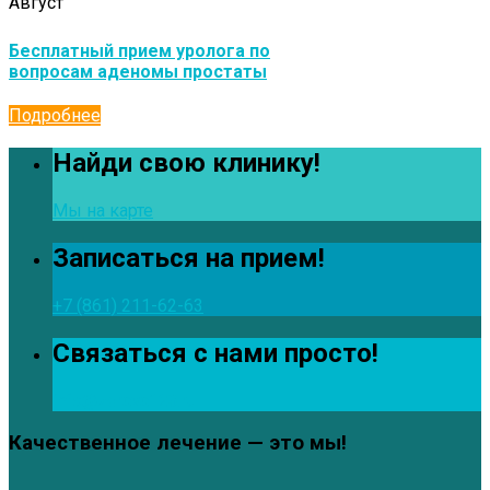
Август
Бесплатный прием уролога по
вопросам аденомы простаты
Подробнее
Найди свою клинику!
Мы на карте
Записаться на прием!
+7 (861) 211-62-63
Связаться с нами просто!
info@zdrava123.ru
Качественное лечение — это мы!