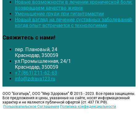
Новые возможности в лечении хронической боли:
возвращаем качество жизни
Уменьшение груди при гигантомастии
Новый взгляд на лечение суставных заболеваний:
когда опыт встречается с технологиями
Свяжитесь с нами!
пер. Плановый, 24
Краснодар, 350059
ул.Промышленная, 24/1
Краснодар, 350059
+7 (861) 211-62-63
info@zdrava123.ru
ООО "Богатырь", ООО "Мир Здоровья" © 2015 - 2023
. Все права защищены.
Все предложения и цены, указанные на сайте, носят информационный
характер и не являются публичной офертой (ст. 437 ГК РФ).
Пользовательское Соглашение
Политика конфиденциальности