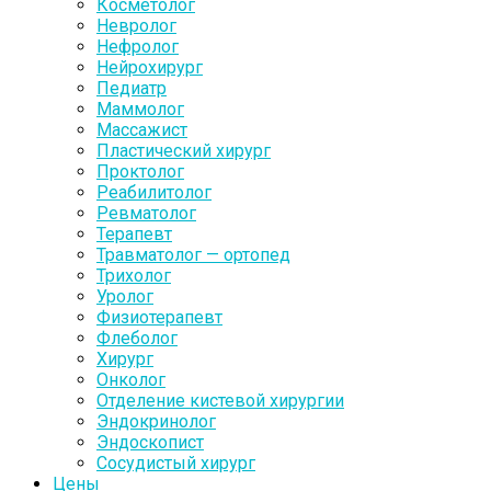
Косметолог
Невролог
Нефролог
Нейрохирург
Педиатр
Маммолог
Массажист
Пластический хирург
Проктолог
Реабилитолог
Ревматолог
Терапевт
Травматолог — ортопед
Трихолог
Уролог
Физиотерапевт
Флеболог
Хирург
Онколог
Отделение кистевой хирургии
Эндокринолог
Эндоскопист
Сосудистый хирург
Цены