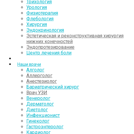
Трихология
Урология
Физиотерапия
Флебология
Хирургия
Эндокринология
Эстетическая и реконструктивная хирургия
нижних конечностей
Эндопротезирование
Центр лечения боли
Наши врачи
Алголог
Аллерголог
Анестезиолог
Бариатрический хирург
Врач УЗИ
Венеролог
Дерматолог
Диетолог
Инфекционист
Гинеколог
Гастроэнтеролог
Кардиолог