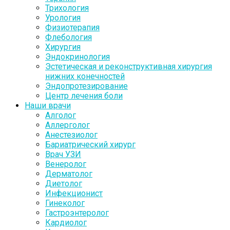
Трихология
Урология
Физиотерапия
Флебология
Хирургия
Эндокринология
Эстетическая и реконструктивная хирургия
нижних конечностей
Эндопротезирование
Центр лечения боли
Наши врачи
Алголог
Аллерголог
Анестезиолог
Бариатрический хирург
Врач УЗИ
Венеролог
Дерматолог
Диетолог
Инфекционист
Гинеколог
Гастроэнтеролог
Кардиолог