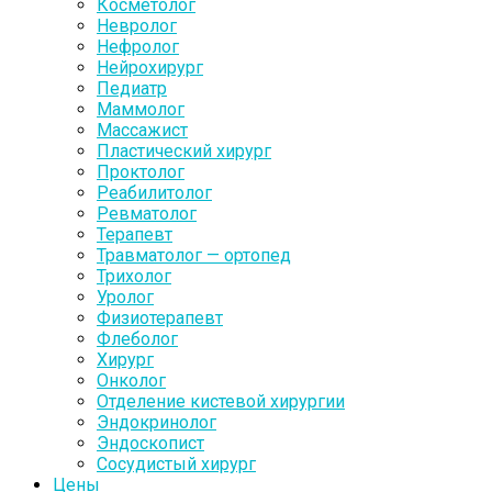
Косметолог
Невролог
Нефролог
Нейрохирург
Педиатр
Маммолог
Массажист
Пластический хирург
Проктолог
Реабилитолог
Ревматолог
Терапевт
Травматолог — ортопед
Трихолог
Уролог
Физиотерапевт
Флеболог
Хирург
Онколог
Отделение кистевой хирургии
Эндокринолог
Эндоскопист
Сосудистый хирург
Цены