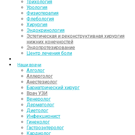
Трихология
Урология
Физиотерапия
Флебология
Хирургия
Эндокринология
Эстетическая и реконструктивная хирургия
нижних конечностей
Эндопротезирование
Центр лечения боли
Наши врачи
Алголог
Аллерголог
Анестезиолог
Бариатрический хирург
Врач УЗИ
Венеролог
Дерматолог
Диетолог
Инфекционист
Гинеколог
Гастроэнтеролог
Кардиолог