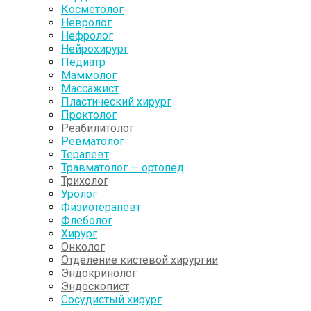
Косметолог
Невролог
Нефролог
Нейрохирург
Педиатр
Маммолог
Массажист
Пластический хирург
Проктолог
Реабилитолог
Ревматолог
Терапевт
Травматолог — ортопед
Трихолог
Уролог
Физиотерапевт
Флеболог
Хирург
Онколог
Отделение кистевой хирургии
Эндокринолог
Эндоскопист
Сосудистый хирург