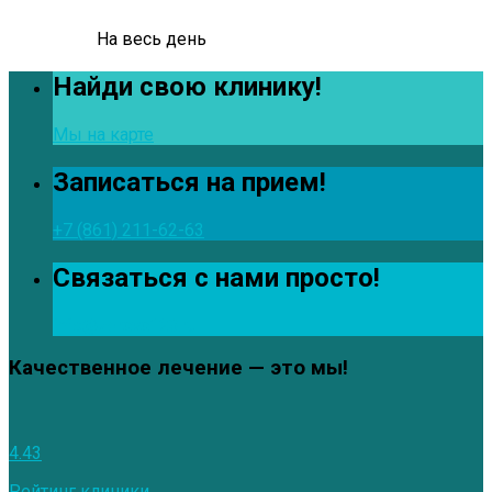
На весь день
Найди свою клинику!
Мы на карте
Записаться на прием!
+7 (861) 211-62-63
Связаться с нами просто!
info@zdrava123.ru
Качественное лечение — это мы!
4.43
Рейтинг клиники