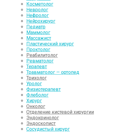
Косметолог
Невролог
Нефролог
Нейрохирург
Педиатр
Маммолог
Массажист
Пластический хирург
Проктолог
Реабилитолог
Ревматолог
Терапевт
Травматолог — ортопед
Трихолог
Уролог
Физиотерапевт
Флеболог
Хирург
Онколог
Отделение кистевой хирургии
Эндокринолог
Эндоскопист
Сосудистый хирург