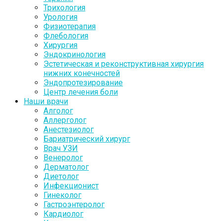
Трихология
Урология
Физиотерапия
Флебология
Хирургия
Эндокринология
Эстетическая и реконструктивная хирургия
нижних конечностей
Эндопротезирование
Центр лечения боли
Наши врачи
Алголог
Аллерголог
Анестезиолог
Бариатрический хирург
Врач УЗИ
Венеролог
Дерматолог
Диетолог
Инфекционист
Гинеколог
Гастроэнтеролог
Кардиолог