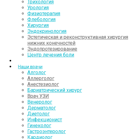
Трихология
Урология
Физиотерапия
Флебология
Хирургия
Эндокринология
Эстетическая и реконструктивная хирургия
нижних конечностей
Эндопротезирование
Центр лечения боли
Наши врачи
Алголог
Аллерголог
Анестезиолог
Бариатрический хирург
Врач УЗИ
Венеролог
Дерматолог
Диетолог
Инфекционист
Гинеколог
Гастроэнтеролог
Кардиолог