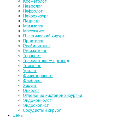
Косметолог
Невролог
Нефролог
Нейрохирург
Педиатр
Маммолог
Массажист
Пластический хирург
Проктолог
Реабилитолог
Ревматолог
Терапевт
Травматолог — ортопед
Трихолог
Уролог
Физиотерапевт
Флеболог
Хирург
Онколог
Отделение кистевой хирургии
Эндокринолог
Эндоскопист
Сосудистый хирург
Цены